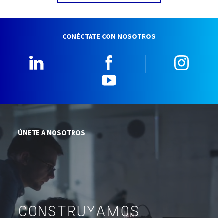
CONÉCTATE CON NOSOTROS
Linkedin
Facebook
Insta
YouTube
ÚNETE A NOSOTROS
CONSTRUYAMOS