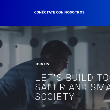
CONÉCTATE CON NOSOTROS
JOIN US
LET'S BUILD T
SAFER AND SM
SOCIETY