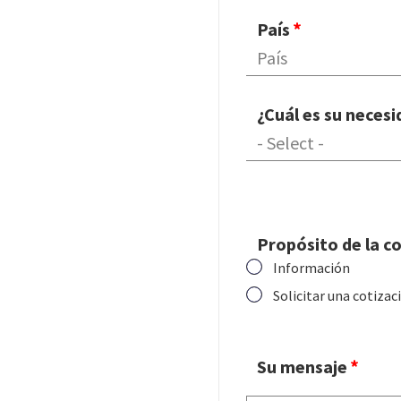
País
¿Cuál es su neces
¿Cuál es su neces
Propósito de la c
Información
Solicitar una cotizac
Su mensaje